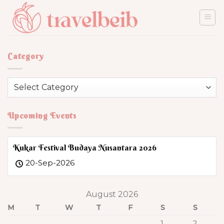
Skip
to
content
Category
Category
Upcoming Events
Kukar Festival Budaya Nusantara 2026
20-Sep-2026
August 2026
M
T
W
T
F
S
S
1
2