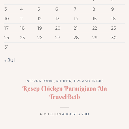
3
4
5
6
7
8
9
10
11
12
13
14
15
16
17
18
19
20
21
22
23
24
25
26
27
28
29
30
31
« Jul
INTERNATIONAL
,
KULINER
,
TIPS AND TRICKS
Resep Chicken Parmigiana Ala
TravelBeib
POSTED ON
AUGUST 3, 2019