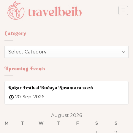
Skip
to
content
Category
Category
Upcoming Events
Kukar Festival Budaya Nusantara 2026
20-Sep-2026
August 2026
M
T
W
T
F
S
S
1
2