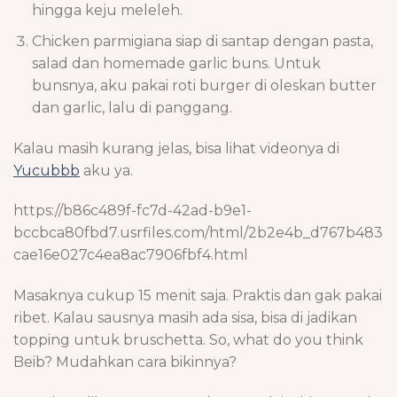
hingga keju meleleh.
Chicken parmigiana siap di santap dengan pasta,
salad dan homemade garlic buns. Untuk
bunsnya, aku pakai roti burger di oleskan butter
dan garlic, lalu di panggang.
Kalau masih kurang jelas, bisa lihat videonya di
Yucubbb
aku ya.
https://b86c489f-fc7d-42ad-b9e1-
bccbca80fbd7.usrfiles.com/html/2b2e4b_d767b483
cae16e027c4ea8ac7906fbf4.html
Masaknya cukup 15 menit saja. Praktis dan gak pakai
ribet. Kalau sausnya masih ada sisa, bisa di jadikan
topping untuk bruschetta. So, what do you think
Beib? Mudahkan cara bikinnya?