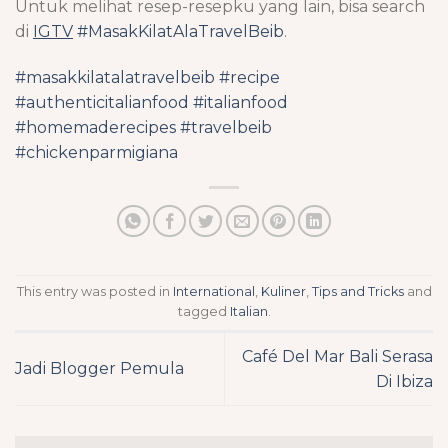
Untuk melihat resep-resepku yang lain, bisa search
di
IGTV
#MasakKilatAlaTravelBeib
.
#masakkilatalatravelbeib
#recipe
#authenticitalianfood
#italianfood
#homemaderecipes
#travelbeib
#chickenparmigiana
This entry was posted in
International
,
Kuliner
,
Tips and Tricks
and
tagged
Italian
.
Café Del Mar Bali Serasa
Jadi Blogger Pemula
Di Ibiza