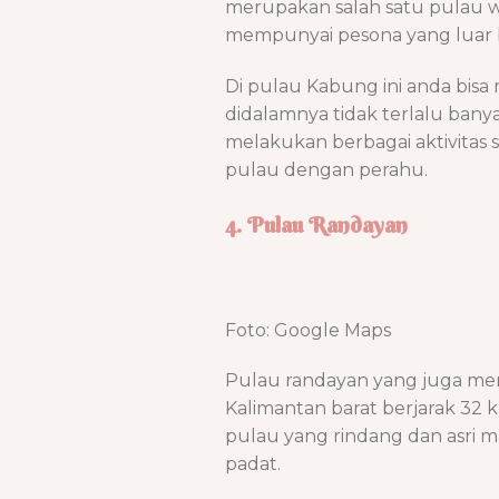
merupakan salah satu pulau wi
mempunyai pesona yang luar b
Di pulau Kabung ini anda bisa
didalamnya tidak terlalu bany
melakukan berbagai aktivitas s
pulau dengan perahu.
4. Pulau Randayan
Foto: Google Maps
Pulau randayan yang juga mem
Kalimantan barat berjarak 32 
pulau yang rindang dan asri ma
padat.