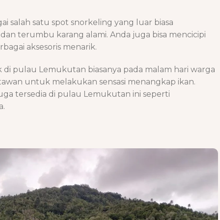
i salah satu spot snorkeling yang luar biasa
n dan terumbu karang alami. Anda juga bisa mencicipi
rbagai aksesoris menarik.
ik di pulau Lemukutan biasanya pada malam hari warga
atawan untuk melakukan sensasi menangkap ikan.
uga tersedia di pulau Lemukutan ini seperti
a.