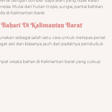
kenal dengan sumber daya alam yang tidak kalah
nesia. Mulai dari hutan tropis, sungai, pantai bahkan
a di Kalimantan barat.
 Bahari Di Kalimantan Barat
igunakan sebagai salah satu cara untuk melepas penat
gat asri dan biasanya jauh dari padatnya penduduk
mpat wisata bahari di Kalimantan barat yang cukup