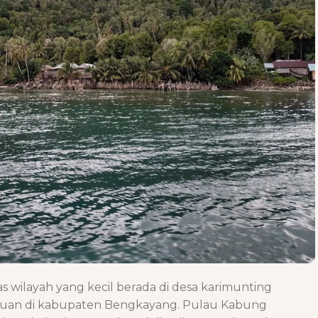
wilayah yang kecil berada di desa karimunting
auan di kabupaten Bengkayang. Pulau Kabung