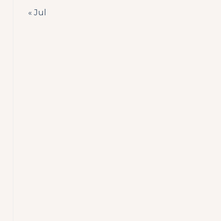
« Jul