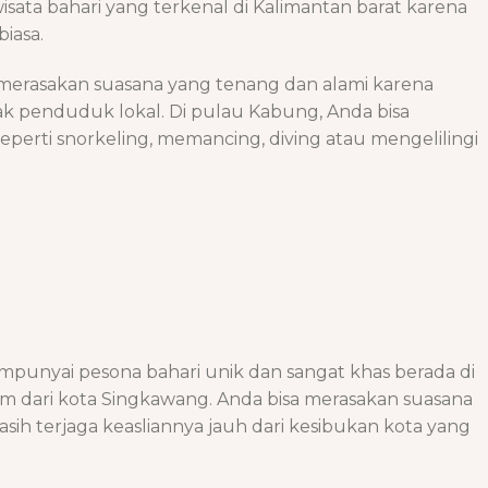
sata bahari yang terkenal di Kalimantan barat karena
iasa.
 merasakan suasana yang tenang dan alami karena
ak penduduk lokal. Di pulau Kabung, Anda bisa
eperti snorkeling, memancing, diving atau mengelilingi
punyai pesona bahari unik dan sangat khas berada di
km dari kota Singkawang. Anda bisa merasakan suasana
sih terjaga keasliannya jauh dari kesibukan kota yang