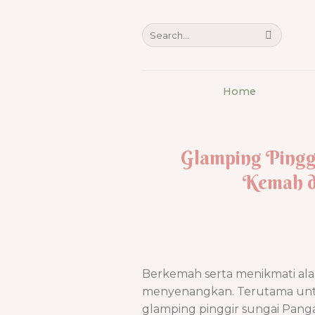
Skip
to
content
Home
Glamping Pingg
Kemah d
Berkemah serta menikmati al
menyenangkan. Terutama untuk
glamping pinggir sungai Pang