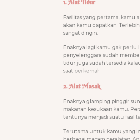
1. Alat Tidur
Fasilitas yang pertama, kamu a
akan kamu dapatkan. Terlebih c
sangat dingin.
Enaknya lagi kamu gak perlu l
penyelenggara sudah memberik
tidur juga sudah tersedia k
saat berkemah.
2. Alat Masak
Enaknya glamping pinggir sun
makanan kesukaan kamu. Pera
tentunya menjadi suatu fasilit
Terutama untuk kamu yang in
berbagai macam peralatan. A